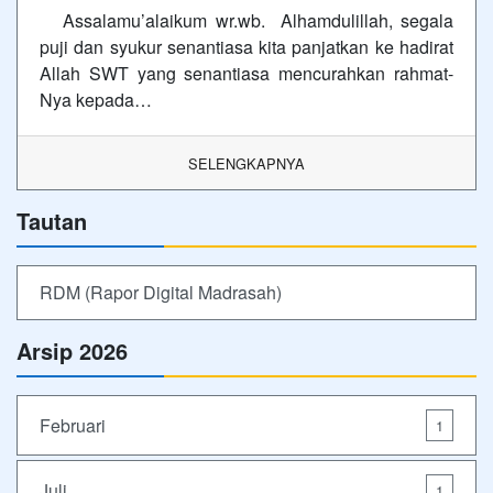
Assalamu’alaikum wr.wb. Alhamdulillah, segala
puji dan syukur senantiasa kita panjatkan ke hadirat
Allah SWT yang senantiasa mencurahkan rahmat-
Nya kepada…
SELENGKAPNYA
Tautan
RDM (Rapor Digital Madrasah)
Arsip 2026
Februari
1
Juli
1