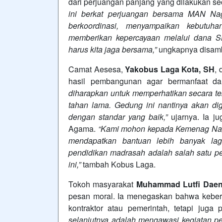
dari perjuangan panjang yang dilakukan 
ini berkat perjuangan bersama MAN Na
berkoordinasi, menyampaikan kebutuh
memberikan kepercayaan melalui dana S
harus kita jaga bersama,”
ungkapnya disambu
Camat Aesesa,
Yakobus Laga Kota, SH
,
hasil pembangunan agar bermanfaat d
diharapkan untuk memperhatikan secara t
tahan lama. Gedung ini nantinya akan di
dengan standar yang baik,”
ujarnya. Ia j
Agama.
“Kami mohon kepada Kemenag Nage
mendapatkan bantuan lebih banyak la
pendidikan madrasah adalah salah satu p
ini,”
tambah Kobus Laga.
Tokoh masyarakat
Muhammad Lutfi Dae
pesan moral. Ia menegaskan bahwa keber
kontraktor atau pemerintah, tetapi juga 
selanjutnya adalah mengawasi kegiatan p