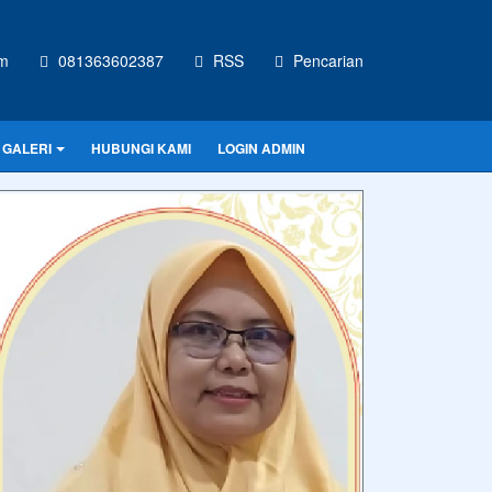
m
081363602387
RSS
Pencarian
GALERI
HUBUNGI KAMI
LOGIN ADMIN