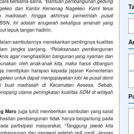
secara bersama-sama.
“Bantuan pembangunan gedung
T
gekeo dan Kantor Kemenag Nagekeo. Kami terus
an madrasah hingga akhirnya pemerintah pusat
BSN. Ini adalah anugerah sekaligus amanah yang
t tepuk tangan hadirin.
A
 dalam sambutannya menekankan pentingnya kualitas
alam jangka panjang.
“Pelaksanaan pembangunan
eknis agar menghasilkan bangunan yang nyaman dan
gunakan oleh anak-anak kita, maka harus dibangun
uga menitipkan harapan kepada jajaran Kementerian
keo untuk dapat mengupayakan lobi ke pusat demi
gi buat madrasah di Kecamatan Aesesa. Sebab,
enopang utama peningkatan kualitas SDM di wilayah
P
ng Maro
juga turut memberikan sambutan yang sarat
hasilan pembangunan tidak hanya bergantung pada
pada partisipasi masyarakat.
“Tanggung jawab kita
embangunan dan merawat setelah jadi nanti. Jangan