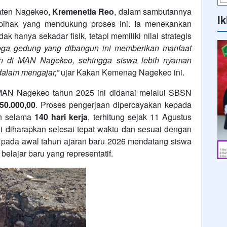
aten Nagekeo,
Kremenetia Reo
, dalam sambutannya
Ik
pihak yang mendukung proses ini. Ia menekankan
 hanya sekadar fisik, tetapi memiliki nilai strategis
ga gedung yang dibangun ini memberikan manfaat
an di MAN Nagekeo, sehingga siswa lebih nyaman
dalam mengajar,”
ujar Kakan Kemenag Nagekeo ini.
AN Nagekeo tahun 2025 ini didanai melalui SBSN
50.000,00
. Proses pengerjaan dipercayakan kepada
n selama
140 hari kerja
, terhitung sejak 11 Agustus
 diharapkan selesai tepat waktu dan sesuai dengan
ga pada awal tahun ajaran baru 2026 mendatang siswa
lajar baru yang representatif.